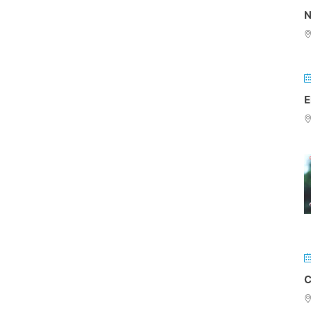
N
E
C