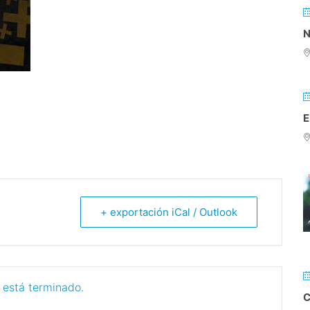
N
E
+ exportación iCal / Outlook
 está terminado.
C