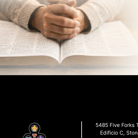
5485 Five Forks 
Edificio C, Sto