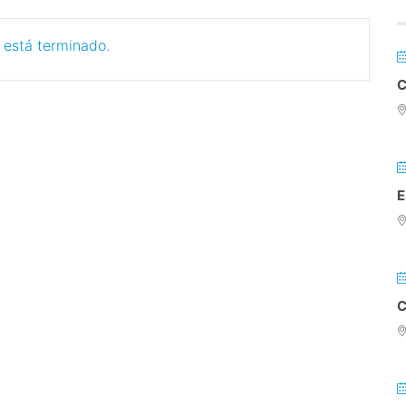
 está terminado.
C
E
C