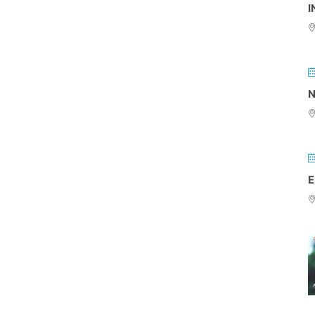
I
N
E